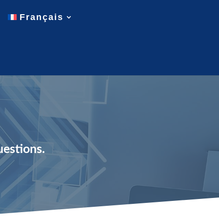
Français
uestions.