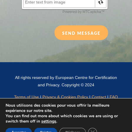
SEND MESSAGE
All rights reserved by European Centre for Certification
and Privacy. Copyright © 2024
Terms of Use
|
Privacy & Cookies Policy
|
Contact
|
FAQ
Nous utilisons des cookies pour vous offrir la meilleure
expérience sur notre site.
You can find out more about which cookies we are using or
English
(
Anglais
)
Français
Español
(
Espagnol
)
switch them off in
settings
.
Italiano
(
Italien
)
Fermer la bannière d